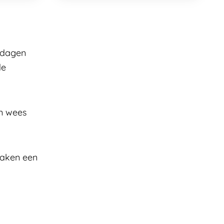
 dagen
de
en wees
maken een