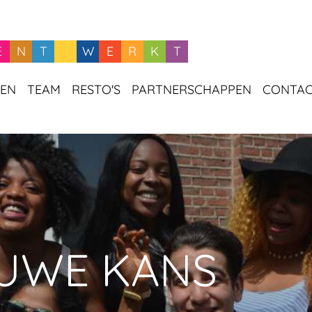
E
N
T
W
E
R
K
T
GEN
TEAM
RESTO'S
PARTNERSCHAPPEN
CONTA
EUWE KANS