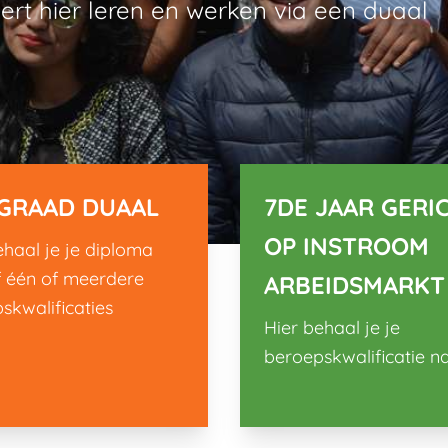
rt hier leren en werken via een duaal
 GRAAD DUAAL
7DE JAAR GERI
OP INSTROOM
ehaal je je diploma
 één of meerdere
ARBEIDSMARKT
skwalificaties
Hier behaal je je
beroepskwalificatie n