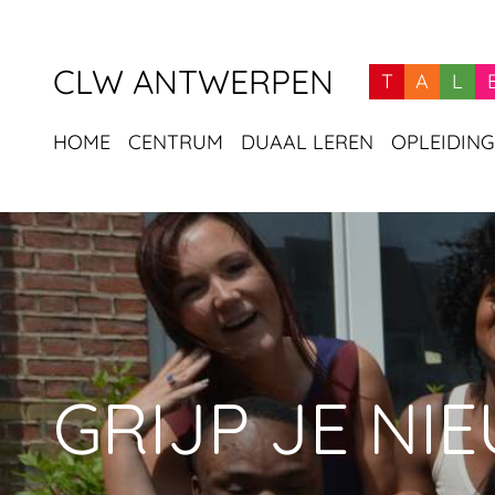
CLW ANTWERPEN
T
A
L
HOME
CENTRUM
DUAAL LEREN
OPLEIDIN
NAVIGATIE
PAGINA
GRIJP JE NI