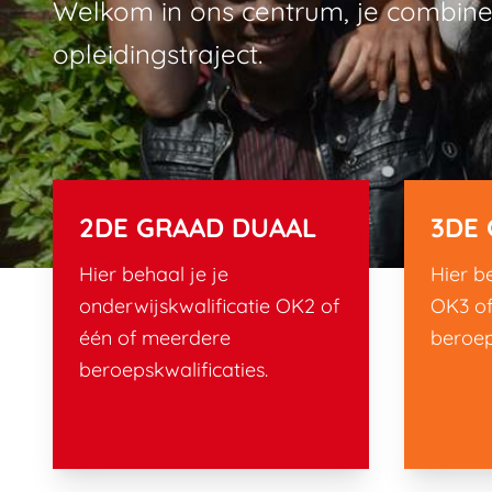
Welkom in ons centrum, je combinee
opleidingstraject.
OPLEIDINGEN
2DE GRAAD DUAAL
3DE
Hier behaal je je
Hier b
onderwijskwalificatie OK2 of
OK3 of
één of meerdere
beroep
beroepskwalificaties.