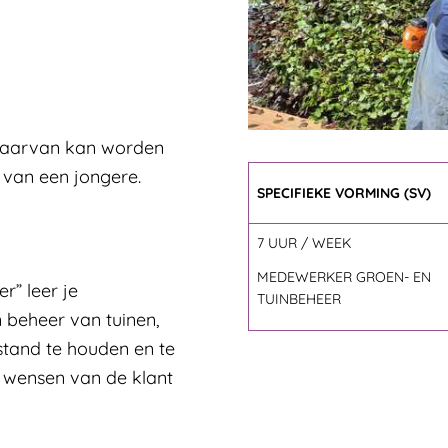
IDING
MEDEWERKER GROEN- EN
 waarvan kan worden
g van een jongere.
SPECIFIEKE VORMING (SV)
7 UUR / WEEK
MEDEWERKER GROEN- EN
r” leer je
TUINBEHEER
beheer van tuinen,
stand te houden en te
 wensen van de klant