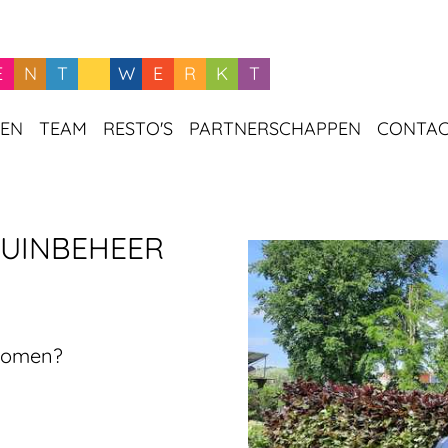
E
N
T
W
E
R
K
T
GEN
TEAM
RESTO'S
PARTNERSCHAPPEN
CONTA
TUINBEHEER
IN BEELD
MED
 bomen?