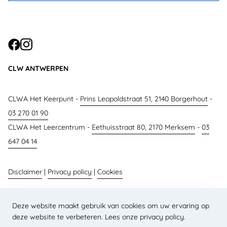
CONTACT
CLW ANTWERPEN
CLWA Het Keerpunt -
Prins Leopoldstraat 51, 2140 Borgerhout
-
03 270 01 90
CLWA Het Leercentrum -
Eethuisstraat 80, 2170 Merksem
-
03
647 04 14
Disclaimer
|
Privacy policy
|
Cookies
Website laten maken door
Straffe Sites
Deze website maakt gebruik van cookies om uw ervaring op
deze website te verbeteren.
Lees onze privacy policy
.