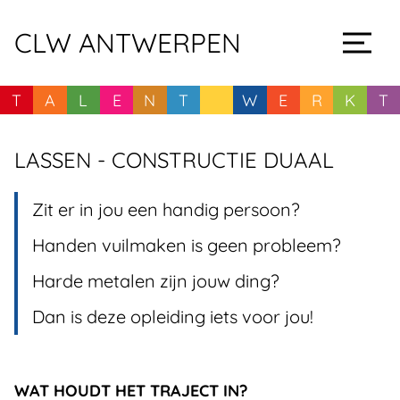
CLW ANTWERPEN
T
A
L
E
N
T
W
E
R
K
T
PAGINA
LASSEN - CONSTRUCTIE DUAAL
Zit er in jou een handig persoon?
Handen vuilmaken is geen probleem?
Harde metalen zijn jouw ding?
Dan is deze opleiding iets voor jou!
INFORMATIE OVER DE OPLEIDING
WAT HOUDT HET TRAJECT IN?
LAS