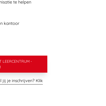
isatie te helpen
en kantoor
T LEERCENTRUM -
M
jij je inschrijven? Klik