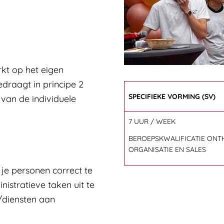
IDING
ONTHAAL, ORGANISATIE 
rkt op het eigen
draagt in principe 2
SPECIFIEKE VORMING (SV)
van de individuele
7 UUR / WEEK
BEROEPSKWALIFICATIE ONT
ORGANISATIE EN SALES
r je personen correct te
istratieve taken uit te
/diensten aan